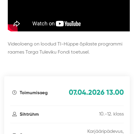
Videoloeng on loodud TI-Hüppe õpilaste programmi
raames Targa Tuleviku Fondi toetusel.
07.04.2026 13.00
Toimumisaeg
10.-12. klass
Sihtrühm
Karjääripädevus,