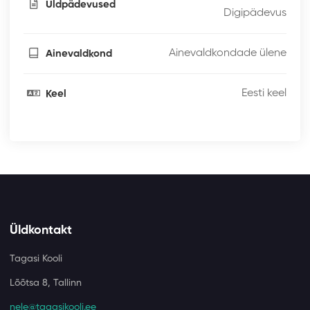
Üldpädevused
Digipädevus
Ainevaldkondade ülene
Ainevaldkond
Eesti keel
Keel
Üldkontakt
Tagasi Kooli
Lõõtsa 8, Tallinn
nele@tagasikooli.ee