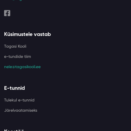
Küsimustele vastab
Tagasi Kooli
e-tundide tiim
nele@tagasikooli.ee
E-tunnid
Tulekul e-tunnid
Järelvaatamiseks