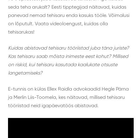
seda teha arukalt? Eesti tipptegijad näitavad, kuidas
panevad nemad tehisaru enda kasuks tööle.
Võimalusi
on lõputult. Vaata videoloengust, kuidas olla
tehisarukas!
Kuidas abistavad tehisaru tööriistad juba täna juriste?
Kas tehisaru saab mõista inimeste eest kohut? Millised
on riskid, kui tehisaru kasutada kaalukate otsuste
langetamiseks?
E-tunnis on külas Ellex Raidla advokaadid Hegle Pärna
ja Merlin Liis-Toomela, kes näitavad, millised tehisaru
tööriistad neid igapäevatöös abistavad.