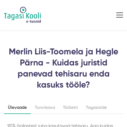
Merlin Liis-Toomela ja Hegle
Pärna - Kuidas juristid
panevad tehisaru enda
kasuks tööle?
Ülevaade
Tunnikava
Tööleht
Tagasiside
90% õpilastest juba kasutavad tehisaru. Aga kuidas