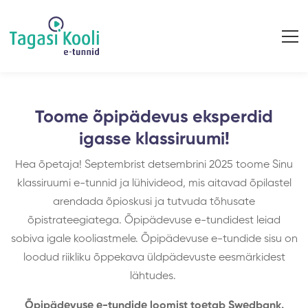
Toome õpipädevus eksperdid
igasse klassiruumi!
Hea õpetaja! Septembrist detsembrini 2025 toome Sinu
klassiruumi e-tunnid ja lühivideod, mis aitavad õpilastel
arendada õpioskusi ja tutvuda tõhusate
õpistrateegiatega. Õpipädevuse e-tundidest leiad
sobiva igale kooliastmele. Õpipädevuse e-tundide sisu on
loodud riikliku õppekava üldpädevuste eesmärkidest
lähtudes.
Õpipädevuse e-tundide loomist toetab Swedbank.