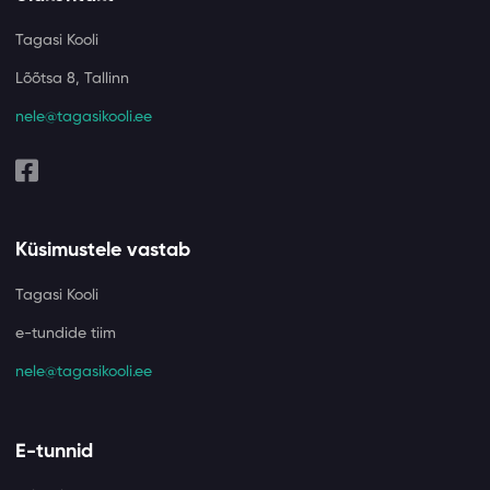
Tagasi Kooli
Lõõtsa 8, Tallinn
nele@tagasikooli.ee
Küsimustele vastab
Tagasi Kooli
e-tundide tiim
nele@tagasikooli.ee
E-tunnid