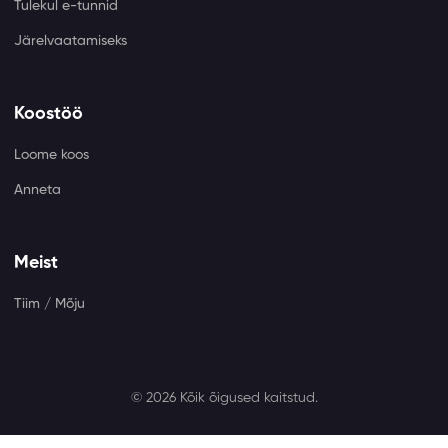
Tulekul e-tunnid
Järelvaatamiseks
Koostöö
Loome koos
Anneta
Meist
Tiim / Mõju
© 2026 Kõik õigused kaitstud.