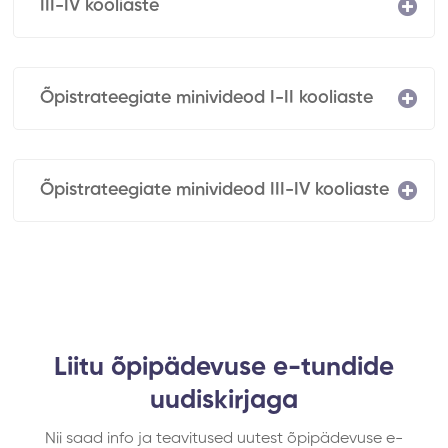
III-IV kooliaste
Õpistrateegiate minivideod I-II kooliaste
Õpistrateegiate minivideod III-IV kooliaste
Liitu õpipädevuse e-tundide
uudiskirjaga
Nii saad info ja teavitused uutest õpipädevuse e-