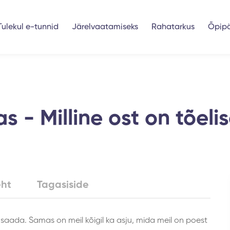
Tulekul e-tunnid
Järelvaatamiseks
Rahatarkus
Õpip
as - Milline ost on tõelis
eht
Tagasiside
saada. Samas on meil kõigil ka asju, mida meil on poest