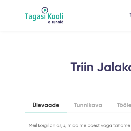
Triin Jalak
Ülevaade
Tunnikava
Tööl
Meil kõigil on asju, mida me poest väga tahame 