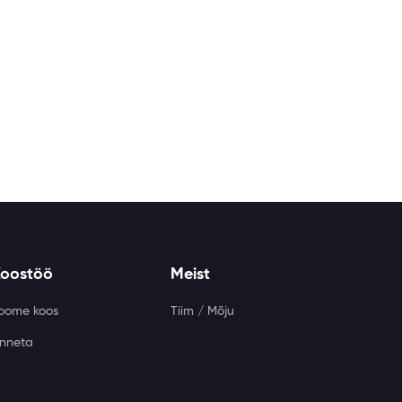
Koostöö
Meist
oome koos
Tiim / Mõju
nneta