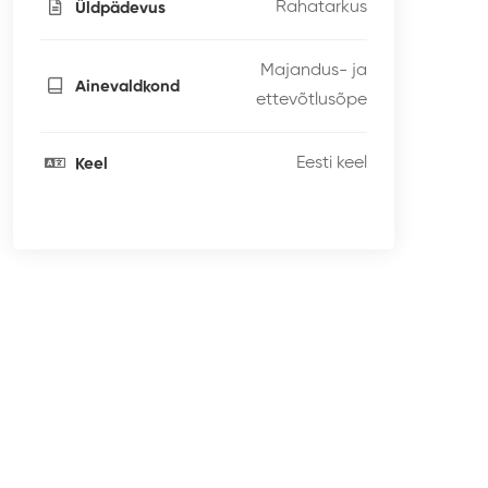
Rahatarkus
Üldpädevus
Majandus- ja
Ainevaldkond
ettevõtlusõpe
Eesti keel
Keel