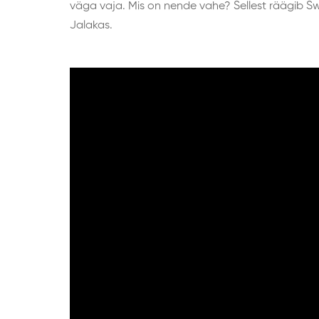
väga vaja. Mis on nende vahe? Sellest räägib 
Jalakas.