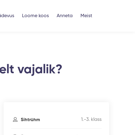
ädevus
Loome koos
Anneta
Meist
elt vajalik?
1.-3. klass
Sihtrühm