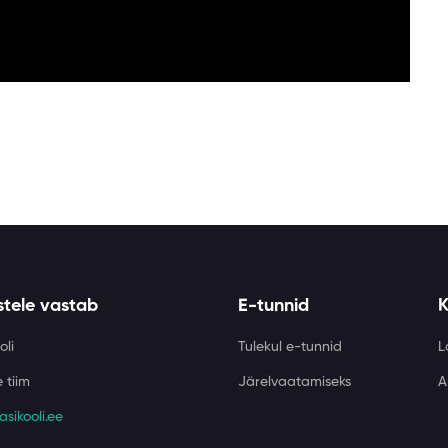
stele vastab
E-tunnid
oli
Tulekul e-tunnid
L
 tiim
Järelvaatamiseks
A
sikooli.ee